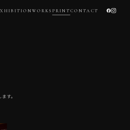
EXHIBITION
WORKS
PRINT
CONTACT
します。