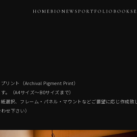
HOME
BIO
NEWS
PORTFOLIO
BOOKS
S
（Archival Pigment Print）
す。（A4サイズ〜B0サイズまで）
用紙選択、フレーム・パネル・マウントなどご要望に応じ作成致
合わせ下さい）